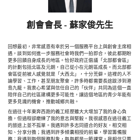
創會會長 - 蘇家俊先生
回想最初，非常感恩有幸於另一個服務平台上與創會主席相
遇，談到如何進一步服務社會時我們一拍即合，彼此都期盼
更多回饋自身成長的地區。恰好政府正倡議「北部都會區」
的計劃包括北區及元朗，自己從小在元朗區成長。而北部都
會區從前被人感覺就是「大西北」，十分荒僻。這裡的人不
論學習、工作，甚至朋友聚會，許多時都需要長途跋涉到港
島九龍。我衷心希望與信任自己的「伙伴」共同為這個一直
陪伴自己的社區建構更多可能性，讓這個地區的青少年能有
更多見識的機會，推動城鄉共融。
在過往十年東奔西跑的義工經歷雖大大增加了我的身心負
擔，但過程卻磨練了我的意志與堅毅。我很感恩在過往義工
的旅途上並不孤單。我遇到許多志同道合的好友，相交相
知、分享分擔；我遇到許多傾囊相授的前輩，學習籌備服
務；我遇到每個服務對象，每每都是一節課堂。我相信只要