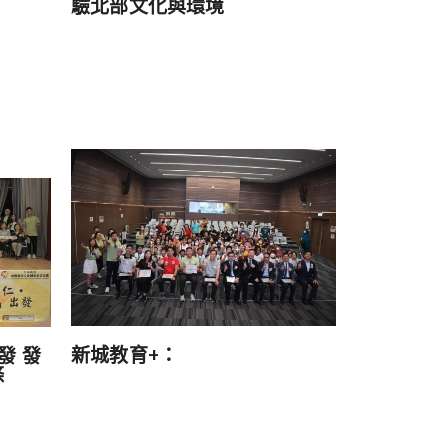
驗北部文化與環境
新城教育+：
發 發
條