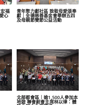
 宏福
青年聚力獻社區 致敬母愛頌奉
愛心
獻｜全德慈善基金會舉辦五四
及母親節雙節公益活動
北部都會區｜逾1,500人參加本
地遊 聯會創會主席林以律：體