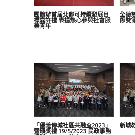
團體辦首屆北都可持續發展目
全德
標嘉許禮 表揚熱心參與社會服
節雙
務青年
「優義傳城社區共融盃2023」
新城
暨頒獎禮 19/5/2023 民政事務