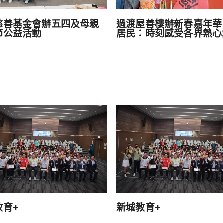
慈善基金會辦五四及母親
過渡屋善樓辦新春嘉年華
節公益活動
居民：時刻感受各界熱心
教育+
新城教育+