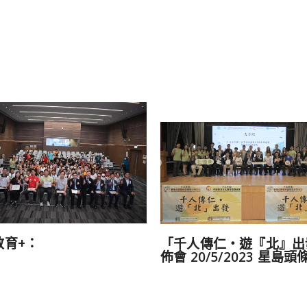
教育+：
「千人傳仁‧遊『北』出
佈會 20/5/2023 星島頭