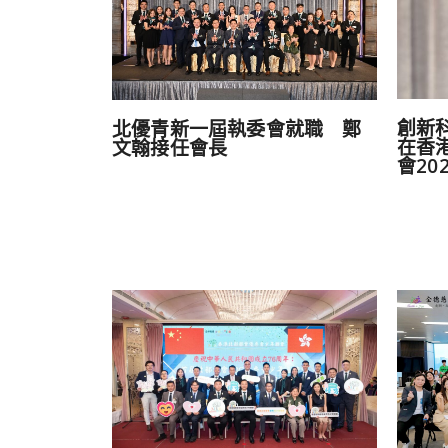
創新
北優青新一屆執委會就職 鄭
在香
文翰接任會長
會2