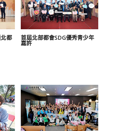
首屆北部都會SDG優秀青少年
領北都
嘉許