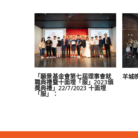
「願景基金會第七屆理事會就
羊城
職典禮暨十面埋「服」2023頒
獎典禮」22/7/2023 十面埋
「服」：