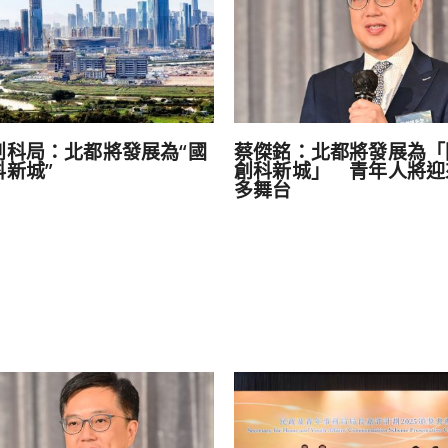
創科局：北都將發展為“國
蔡傑銘：北都將發展為「
科新城”
創科新城」 青年人將迎
多舞台