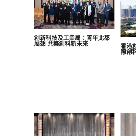
創新科技及工業局：青年北都
展翅 共築創科新未來
香港
際創